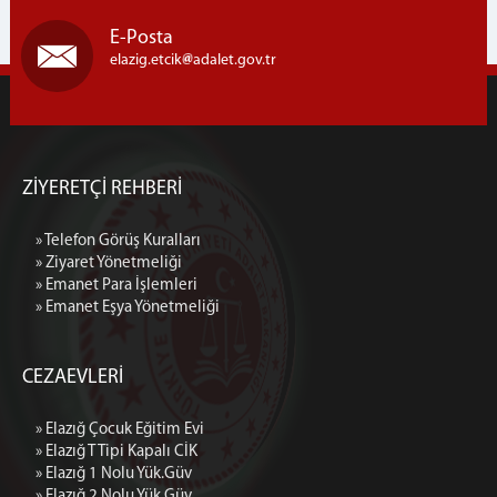
E-Posta
elazig.etcik
adalet.gov.tr
ZİYERETÇİ REHBERİ
» Telefon Görüş Kuralları
» Ziyaret Yönetmeliği
» Emanet Para İşlemleri
» Emanet Eşya Yönetmeliği
CEZAEVLERİ
» Elazığ Çocuk Eğitim Evi
» Elazığ T Tipi Kapalı CİK
» Elazığ 1 Nolu Yük.Güv
» Elazığ 2 Nolu Yük.Güv.