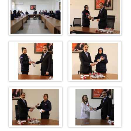
TEKSTİL ATÖLYESİ
MERMER ÜRÜNLER
MERMER KATALOGU
İLETİŞİM