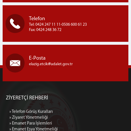
Telefon
Tel: 0424 247 11 11-0506 600 61 23
Fax: 0424 248 36 72
E-Posta
elazig.etcik
adalet.gov.tr
ZİYERETÇİ REHBERİ
» Telefon Görüş Kuralları
» Ziyaret Yönetmeliği
» Emanet Para İşlemleri
» Emanet Eşya Yönetmeliği