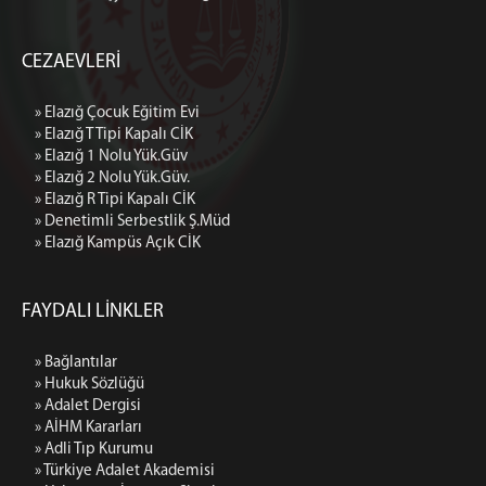
CEZAEVLERİ
» Elazığ Çocuk Eğitim Evi
» Elazığ T Tipi Kapalı CİK
» Elazığ 1 Nolu Yük.Güv
» Elazığ 2 Nolu Yük.Güv.
» Elazığ R Tipi Kapalı CİK
» Denetimli Serbestlik Ş.Müd
» Elazığ Kampüs Açık CİK
FAYDALI LİNKLER
» Bağlantılar
» Hukuk Sözlüğü
» Adalet Dergisi
» AİHM Kararları
» Adli Tıp Kurumu
» Türkiye Adalet Akademisi