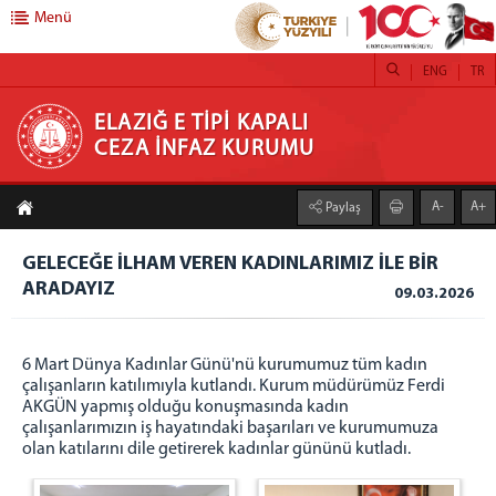
Menü
ENG
TR
ELAZIĞ E TİPİ KAPALI CEZA İNFAZ KURUMU
ELAZIĞ E TİPİ KAPALI
CEZA İNFAZ KURUMU
ANASAYFA
A-
A+
Paylaş
ELAZIĞ ADLİYESİ
GELECEĞE İLHAM VEREN KADINLARIMIZ İLE BİR
GÖRÜŞ GÜNLERİ
ARADAYIZ
09.03.2026
BİRİMLER
EĞİTİM BİRİMİ
6 Mart Dünya Kadınlar Günü'nü kurumumuz tüm kadın
PSİKOSOSYAL BİRİMİ
çalışanların katılımıyla kutlandı. Kurum müdürümüz Ferdi
AKGÜN yapmış olduğu konuşmasında kadın
SAĞLIK HİZMETLERİ
çalışanlarımızın iş hayatındaki başarıları ve kurumumuza
İŞYURTLARI
olan katılarını dile getirerek kadınlar gününü kutladı.
MERMER ATÖLYESİ